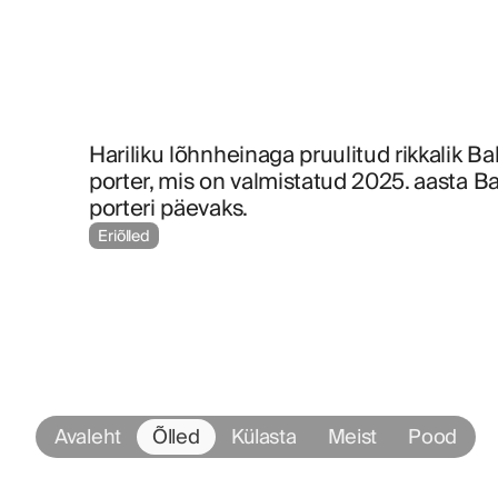
Hariliku lõhnheinaga pruulitud rikkalik Balt
porter, mis on valmistatud 2025. aasta Bal
porteri päevaks.
Eriõlled
Avaleht
Õlled
Külasta
Meist
Pood