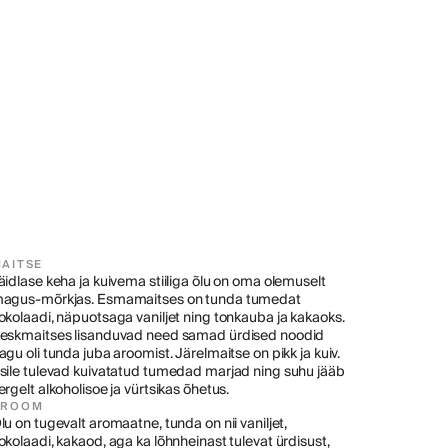
AITSE
äidlase keha ja kuivema stiiliga õlu on oma olemuselt 
agus-mõrkjas. Esmamaitses on tunda tumedat 
okolaadi, näpuotsaga vaniljet ning tonkauba ja kakaoks. 
eskmaitses lisanduvad need samad ürdised noodid 
agu oli tunda juba aroomist. Järelmaitse on pikk ja kuiv. 
sile tulevad kuivatatud tumedad marjad ning suhu jääb 
ergelt alkoholisoe ja vürtsikas õhetus.
AROOM
lu on tugevalt aromaatne, tunda on nii vaniljet, 
okolaadi, kakaod, aga ka lõhnheinast tulevat ürdisust, 