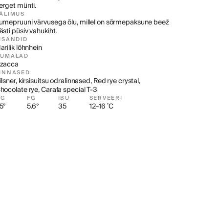
erget münti.
ÄLIMUS
umepruuni värvusega õlu, millel on sõrmepaksune beež 
ästi püsiv vahukiht.
ISANDID
arilik lõhnhein
HUMALAD
zacca
INNASED
ilsner, kirsisuitsu odralinnased, Red rye crystal, 
hocolate rye, Carafa special T-3
OG
FG
IBU
SERVEERI
5°
5.6°
35
12–16 ˚C