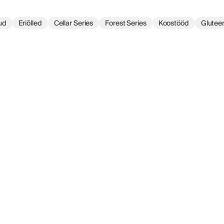
ud
Eriõlled
Cellar Series
Forest Series
Koostööd
Glutee