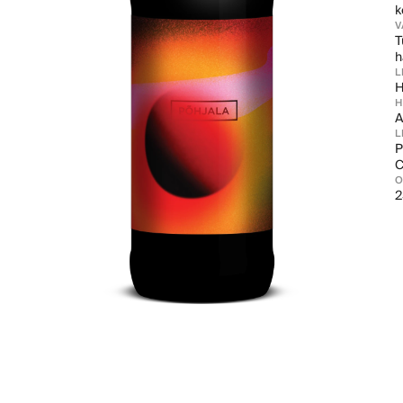
k
V
T
h
L
H
A
L
P
C
2