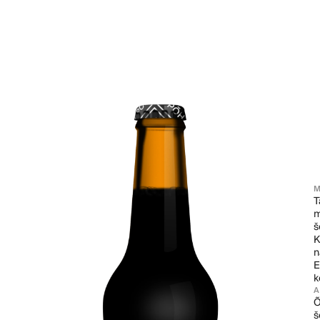
M
T
m
š
K
n
E
k
Õ
š