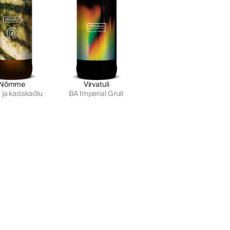
Nõmme
Virvatuli
 ja kadakaõlu
BA Imperial Gruit