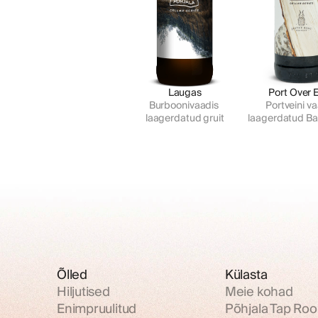
Laugas
Port Over 
Burboonivaadis 
Portveini va
laagerdatud gruit
laagerdatud Bal
Õlled
Külasta
Hiljutised
Meie kohad
Enimpruulitud
Põhjala Tap Ro