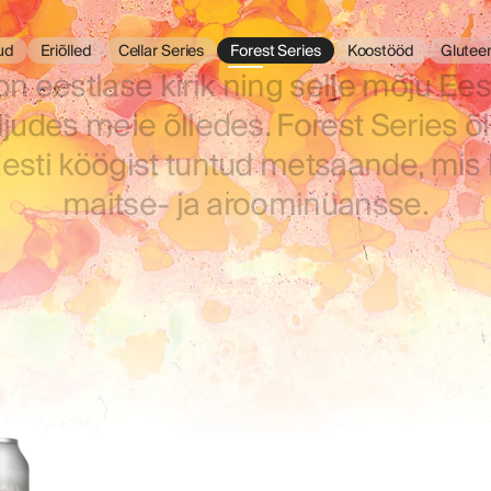
ud
Eriõlled
Cellar Series
Forest Series
Koostööd
Glutee
n eestlase kirik ning selle mõju Eesti
ljudes meie õlledes. Forest Series 
Eesti köögist tuntud metsaande, mis l
maitse- ja aroominüansse.