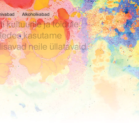
nivabad
Alkoholivabad
 kultuurile ja toidule
õlledes kasutame
isavad neile üllatavaid