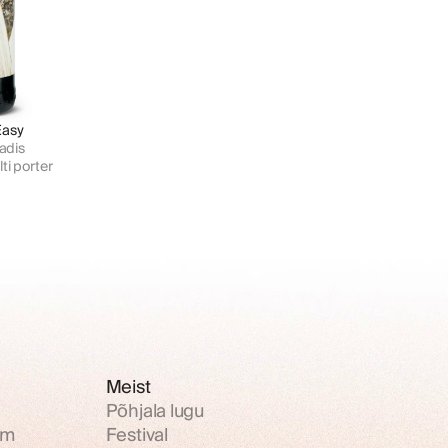
Easy
adis 
ti porter
Meist
Põhjala lugu
om
Festival