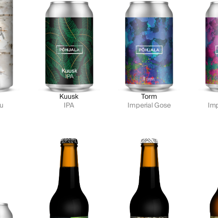
Kuusk
Torm
u
IPA
Imperial Gose
Imp