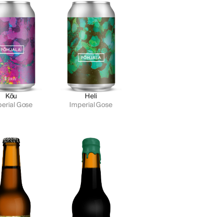
Kõu
Heli
erial Gose
Imperial Gose