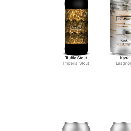
Truffle Stout
Kask
Imperial Stout
Laagriõl