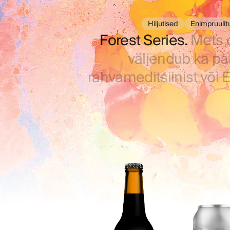
Hiljutised
Enimpruulit
Forest Series.
Mets o
väljendub ka pa
rahvameditsiinist või 