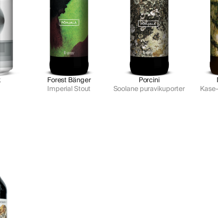
k
Forest Bänger
Porcini
Imperial Stout
Soolane puravikuporter
Kase-