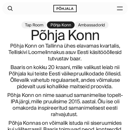
Tap Room
Põhja Konn
Ambassadorid
Põhja Konn
Põhja Konn on Tallinna ühes elavamas kvartalis,
Telliskivi Loomelinnakus asuv Eesti käsitööõllesid
tutvustav baar.
Baaris on kokku 20 kraani, mille valikust leiab nii
Põhjala kui teiste Eesti väikepruulikodade õllesid.
Õllevalik vahetub regulaarselt, andes võimaluse
pidevalt uusi kohalikke maitseid proovida.
Põhja Konn on nime saanud samanimelise topelt-
IPA järgi, mille pruulisime 2015. aastal. Õlu ise oli
omakorda inspireeritud samanimelisest eesti
rahvajutust.
Põhja Konnas on võimalik istuda nii siseruumides
kui väliterrassil. Baaris toimuvad peod, kontserdid,