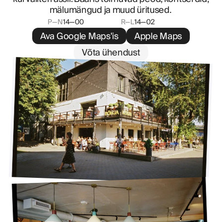
mälumängud ja muud üritused.
P—N
14—00
R—L
14—02
Ava Google Maps'is
Apple Maps
Võta ühendust