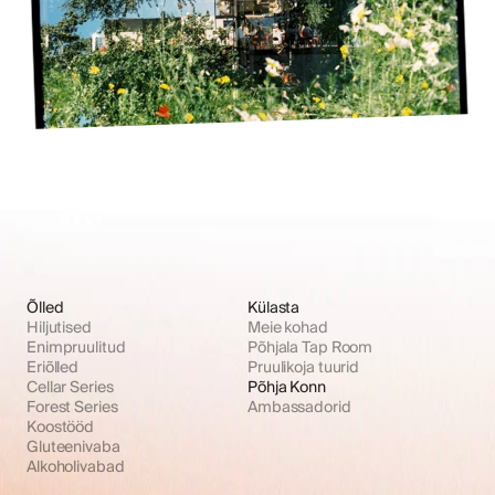
Õlled
Külasta
Hiljutised
Meie kohad
Enimpruulitud
Põhjala Tap Room
Eriõlled
Pruulikoja tuurid
Cellar Series
Põhja Konn
Forest Series
Ambassadorid
Koostööd
Gluteenivaba
Alkoholivabad