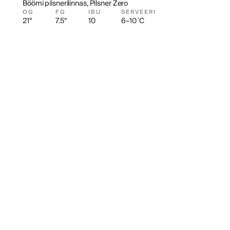
Böömi pilsnerilinnas, Pilsner Zero
OG
FG
IBU
SERVEERI
21°
7.5°
10
6–10 ˚C