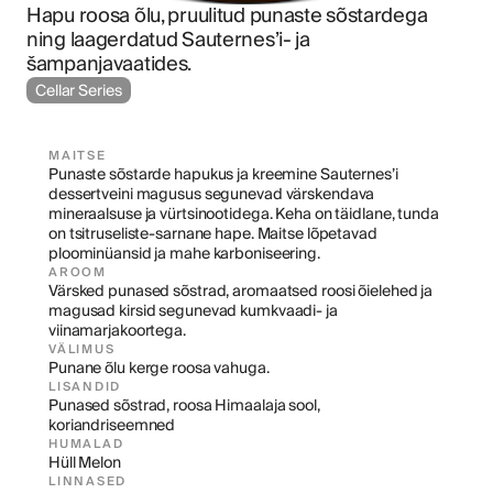
Hapu roosa õlu, pruulitud punaste sõstardega 
ning laagerdatud Sauternes’i- ja 
šampanjavaatides.
Cellar Series
MAITSE
Punaste sõstarde hapukus ja kreemine Sauternes’i 
dessertveini magusus segunevad värskendava 
mineraalsuse ja vürtsinootidega. Keha on täidlane, tunda 
on tsitruseliste-sarnane hape. Maitse lõpetavad 
ploominüansid ja mahe karboniseering.
AROOM
Värsked punased sõstrad, aromaatsed roosi õielehed ja 
magusad kirsid segunevad kumkvaadi- ja 
viinamarjakoortega.
VÄLIMUS
Punane õlu kerge roosa vahuga.
LISANDID
Punased sõstrad, roosa Himaalaja sool, 
koriandriseemned
HUMALAD
Hüll Melon
LINNASED