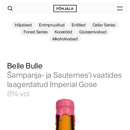
Hiljutised
Enimpruulitud
Eriõlled
Cellar Series
Forest Series
Koostööd
Gluteenivabad
Alkoholivabad
Belle Bulle
Šampanja- ja Sauternes’i vaatides 
laagerdatud Imperial Gose
8% vol