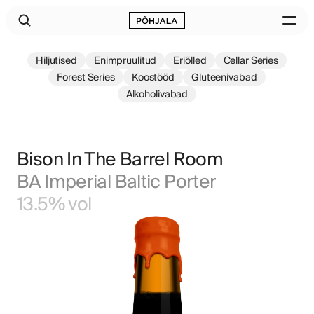
Hiljutised
Enimpruulitud
Eriõlled
Cellar Series
Forest Series
Koostööd
Gluteenivabad
Alkoholivabad
Bison In The Barrel Room
BA Imperial Baltic Porter
13.5% vol