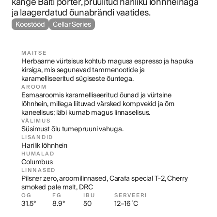
kange Balti porter, pruulitud hariliku lõhnheinaga 
ja laagerdatud õunabrändi vaatides.
Koostööd
Cellar Series
MAITSE
Herbaarne vürtsisus kohtub magusa espresso ja hapuka 
kirsiga, mis segunevad tammenootide ja 
karamelliseeritud sügiseste õuntega.
AROOM
Esmaaroomis karamelliseeritud õunad ja vürtsine 
lõhnhein, millega liituvad värsked kompvekid ja õrn 
kaneelisus; läbi kumab magus linnaselisus.
VÄLIMUS
Süsimust õlu tumepruuni vahuga.
LISANDID
Harilik lõhnhein
HUMALAD
Columbus
LINNASED
Pilsner zero, aroomilinnased, Carafa special T-2, Cherry 
smoked pale malt, DRC
OG
FG
IBU
SERVEERI
31.5°
8.9°
50
12–16 ˚C