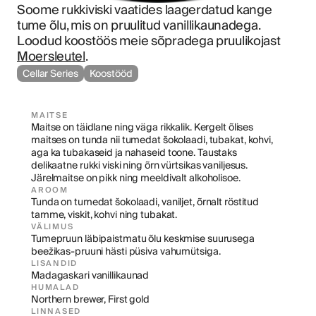
Soome rukkiviski vaatides laagerdatud kange 
tume õlu, mis on pruulitud vanillikaunadega. 
Loodud koostöös meie sõpradega pruulikojast 
Moersleutel
.
Cellar Series
Koostööd
MAITSE
Maitse on täidlane ning väga rikkalik. Kergelt õlises 
maitses on tunda nii tumedat šokolaadi, tubakat, kohvi, 
aga ka tubakaseid ja nahaseid toone. Taustaks 
delikaatne rukki viski ning õrn vürtsikas vaniljesus. 
Järelmaitse on pikk ning meeldivalt alkoholisoe.
AROOM
Tunda on tumedat šokolaadi, vaniljet, õrnalt röstitud 
tamme, viskit, kohvi ning tubakat.
VÄLIMUS
Tumepruun läbipaistmatu õlu keskmise suurusega 
beežikas-pruuni hästi püsiva vahumütsiga.
LISANDID
Madagaskari vanillikaunad
HUMALAD
Northern brewer, First gold
LINNASED