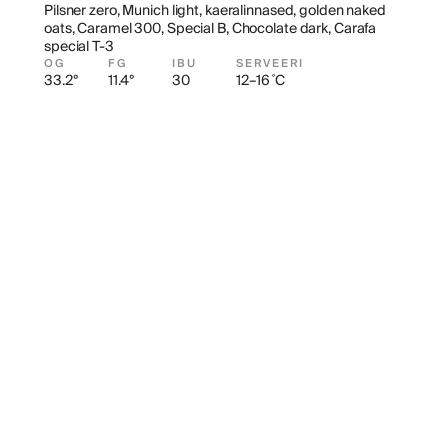
Pilsner zero, Munich light, kaeralinnased, golden naked 
oats, Caramel 300, Special B, Chocolate dark, Carafa 
special T-3
OG
FG
IBU
SERVEERI
33.2°
11.4°
30
12–16 ˚C