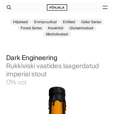
Hiljutised
Enimpruulitud
Eriõlled
Cellar Series
Forest Series
Koostööd
Gluteenivabad
Alkoholivabad
Dark Engineering
Rukkiviski vaatides laagerdatud 
imperial stout
0% vol