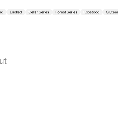
ud
Eriõlled
Cellar Series
Forest Series
Koostööd
Glutee
ut