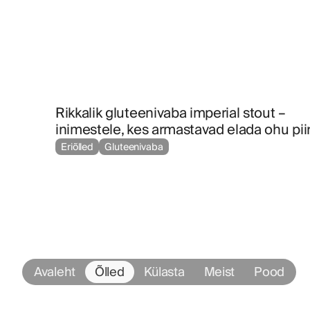
Rikkalik gluteenivaba imperial stout – 
inimestele, kes armastavad elada ohu piiri
Eriõlled
Gluteenivaba
Avaleht
Õlled
Külasta
Meist
Pood