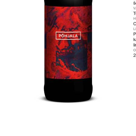
š
V
T
C
L
P
k
l
2