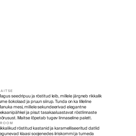
AITSE
agus seedripuu ja röstitud leib, millele järgneb rikkalik 
ume šokolaad ja pruun siirup. Tunda on ka lilleline 
anuka mesi, millele sekundeerivad elegantne 
ekaanipähkel ja pisut tasakaaluastavat röstlinnaste 
õrusust. Maitse lõpetab tugev linnaseline palett.
AROOM
ikkalikud röstitud kastanid ja karamelliseeritud datlid 
egunevad klaasi soojenedes iiriskommi ja tumeda 