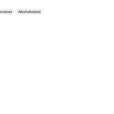
nivabad
Alkoholivabad