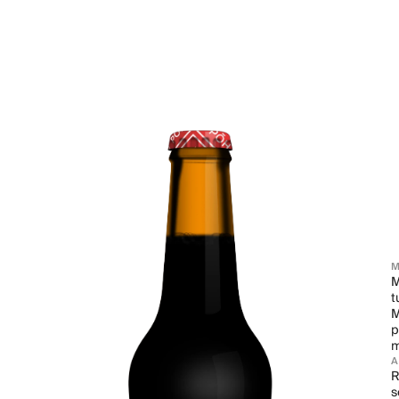
M
M
t
M
p
m
R
s