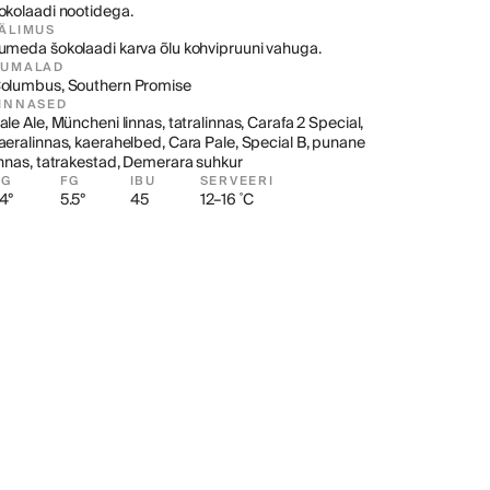
okolaadi nootidega.
ÄLIMUS
umeda šokolaadi karva õlu kohvipruuni vahuga.
HUMALAD
olumbus, Southern Promise
INNASED
ale Ale, Müncheni linnas, tatralinnas, Carafa 2 Special, 
aeralinnas, kaerahelbed, Cara Pale, Special B, punane 
innas, tatrakestad, Demerara suhkur
OG
FG
IBU
SERVEERI
4°
5.5°
45
12–16 ˚C