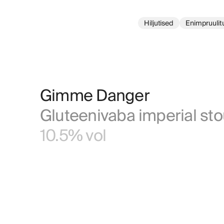
Hiljutised
Enimpruulit
Gimme Danger
Gluteenivaba imperial sto
10.5% vol