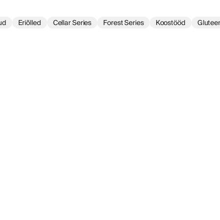
ud
Eriõlled
Cellar Series
Forest Series
Koostööd
Glutee