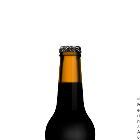
M
M
e
r
m
A
v