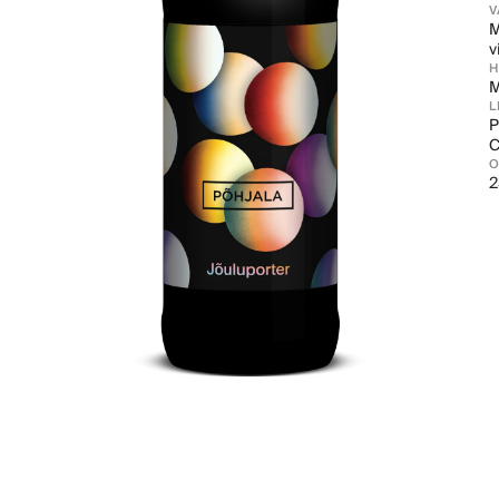
V
M
v
L
P
C
2