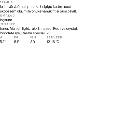
ÄLIMUS
usta värvi, õrnalt punaka helgiga keskmisest 
iskoossem õlu, mille õhuke vahukiht ei püsi pikalt.
HUMALAD
Magnum
INNASED
ilsner, Munich light, rukkilinnased, Red rye crystal, 
hocolate rye, Carafa special T-3
OG
FG
IBU
SERVEERI
5.2°
8.1°
30
12–16 ˚C