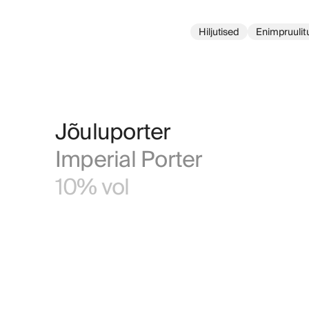
Hiljutised
Enimpruulit
Jõuluporter
Imperial Porter
10% vol