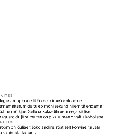
AITSE
agusamapoolne liköörne piimašokolaadine 
smamaitse, mida tuleb mõni sekund hiljem täiendama 
östine mõrkjas. Selle šokolaadikreemise ja siidise 
agustoidu järelmaitse on pikk ja meeldivalt alkoholisoe.
AROOM
room on jõuliselt šokolaadine, röstiselt kohvine, taustal 
õiks aimata kaneeli.