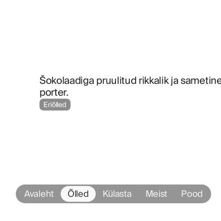
Šokolaadiga pruulitud rikkalik ja sametine
porter.
Eriõlled
Avaleht
Õlled
Külasta
Meist
Pood