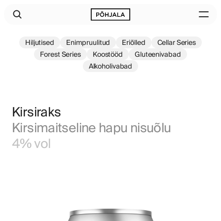
Hiljutised
Enimpruulitud
Eriõlled
Cellar Series
Forest Series
Koostööd
Gluteenivabad
Alkoholivabad
Kirsiraks
Kirsimaitseline hapu nisuõlu
4% vol