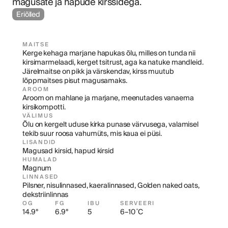
magusate ja hapude kirssidega.
Eriõlled
MAITSE
Kerge kehaga marjane hapukas õlu, milles on tunda nii 
kirsimarmelaadi, kerget tsitrust, aga ka natuke mandleid. 
Järelmaitse on pikk ja värskendav, kirss muutub 
lõppmaitses pisut magusamaks.
AROOM
Aroom on mahlane ja marjane, meenutades vanaema 
kirsikompotti.
VÄLIMUS
Õlu on kergelt uduse kirka punase värvusega, valamisel 
tekib suur roosa vahumüts, mis kaua ei püsi.
LISANDID
Magusad kirsid, hapud kirsid
HUMALAD
Magnum
LINNASED
Pilsner, nisulinnased, kaeralinnased, Golden naked oats, 
dekstriinlinnas
OG
FG
IBU
SERVEERI
14.9°
6.9°
5
6–10 ˚C