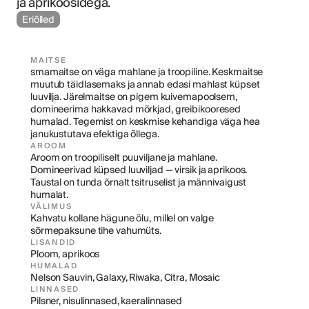
ja aprikoosidega.
Eriõlled
MAITSE
smamaitse on väga mahlane ja troopiline. Keskmaitse 
muutub täidlasemaks ja annab edasi mahlast küpset 
luuvilja. Järelmaitse on pigem kuivemapoolsem, 
domineerima hakkavad mõrkjad, greibikooresed 
humalad. Tegemist on keskmise kehandiga väga hea 
janukustutava efektiga õllega.
AROOM
Aroom on troopiliselt puuviljane ja mahlane. 
Domineerivad küpsed luuviljad — virsik ja aprikoos. 
Taustal on tunda õrnalt tsitruselist ja männivaigust 
humalat.
VÄLIMUS
Kahvatu kollane hägune õlu, millel on valge 
sõrmepaksune tihe vahumüts.
LISANDID
Ploom, aprikoos
HUMALAD
Nelson Sauvin, Galaxy, Riwaka, Citra, Mosaic
LINNASED
Pilsner, nisulinnased, kaeralinnased