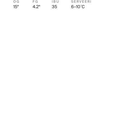
OG
FG
IBU
SERVEERI
15°
4.2°
35
6–10 ˚C