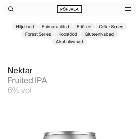
Hiljutised
Enimpruulitud
Eriõlled
Cellar Series
Forest Series
Koostööd
Gluteenivabad
Alkoholivabad
Nektar
Fruited IPA
6% vol