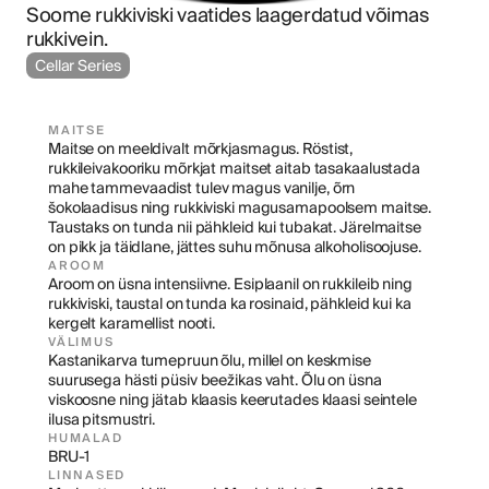
Soome rukkiviski vaatides laagerdatud võimas 
rukkivein.
Cellar Series
MAITSE
Maitse on meeldivalt mõrkjasmagus. Röstist, 
rukkileivakooriku mõrkjat maitset aitab tasakaalustada 
mahe tammevaadist tulev magus vanilje, õrn 
šokolaadisus ning rukkiviski magusamapoolsem maitse. 
Taustaks on tunda nii pähkleid kui tubakat. Järelmaitse 
on pikk ja täidlane, jättes suhu mõnusa alkoholisoojuse.
AROOM
Aroom on üsna intensiivne. Esiplaanil on rukkileib ning 
rukkiviski, taustal on tunda ka rosinaid, pähkleid kui ka 
kergelt karamellist nooti.
VÄLIMUS
Kastanikarva tumepruun õlu, millel on keskmise 
suurusega hästi püsiv beežikas vaht. Õlu on üsna 
viskoosne ning jätab klaasis keerutades klaasi seintele 
ilusa pitsmustri.
HUMALAD
BRU-1
LINNASED