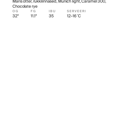
Maris otter, rukkilinnased, Munich light, Caramel 300, 
Chocolate rye
OG
FG
IBU
SERVEERI
32°
11.1°
35
12–16 ˚C