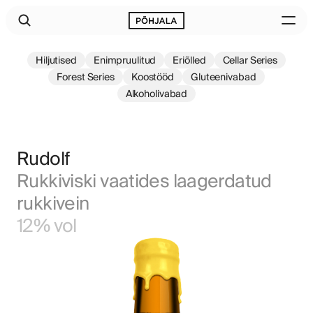
Hiljutised
Enimpruulitud
Eriõlled
Cellar Series
Forest Series
Koostööd
Gluteenivabad
Alkoholivabad
Rudolf
Rukkiviski vaatides laagerdatud 
rukkivein
12% vol