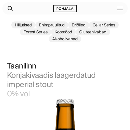
Hiljutised
Enimpruulitud
Eriõlled
Cellar Series
Forest Series
Koostööd
Gluteenivabad
Alkoholivabad
Taanilinn
Konjakivaadis laagerdatud 
imperial stout
0% vol