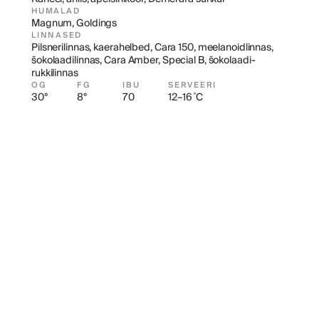
HUMALAD
Magnum, Goldings
LINNASED
Pilsnerilinnas, kaerahelbed, Cara 150, meelanoidlinnas, 
šokolaadilinnas, Cara Amber, Special B, šokolaadi-
rukkilinnas
OG
FG
IBU
SERVEERI
30°
8°
70
12–16 ˚C