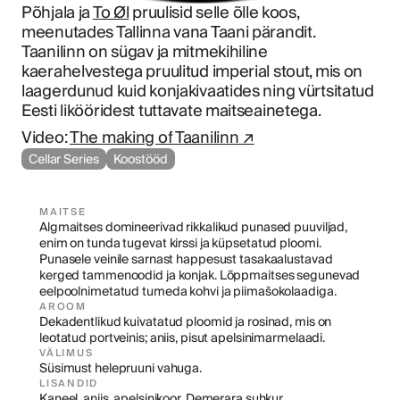
Põhjala ja 
To Øl
 pruulisid selle õlle koos, 
meenutades Tallinna vana Taani pärandit. 
Taanilinn on sügav ja mitmekihiline 
kaerahelvestega pruulitud imperial stout, mis on 
laagerdunud kuid konjakivaatides ning vürtsitatud 
Eesti likööridest tuttavate maitseainetega.
Video: 
The making of Taanilinn ↗
Cellar Series
Koostööd
MAITSE
Algmaitses domineerivad rikkalikud punased puuviljad, 
enim on tunda tugevat kirssi ja küpsetatud ploomi. 
Punasele veinile sarnast happesust tasakaalustavad 
kerged tammenoodid ja konjak. Lõppmaitses segunevad 
eelpoolnimetatud tumeda kohvi ja piimašokolaadiga.
AROOM
Dekadentlikud kuivatatud ploomid ja rosinad, mis on 
leotatud portveinis; aniis, pisut apelsinimarmelaadi.
VÄLIMUS
Süsimust helepruuni vahuga.
LISANDID
Kaneel, aniis, apelsinikoor, Demerara suhkur