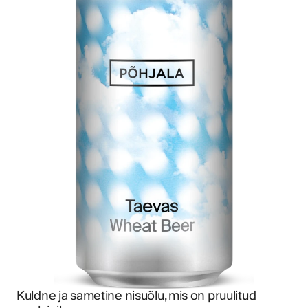
Kuldne ja sametine nisuõlu, mis on pruulitud 