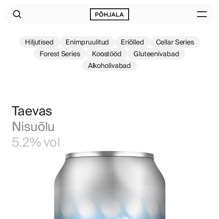
Hiljutised
Enimpruulitud
Eriõlled
Cellar Series
Forest Series
Koostööd
Gluteenivabad
Alkoholivabad
Taevas
Nisuõlu
5.2% vol