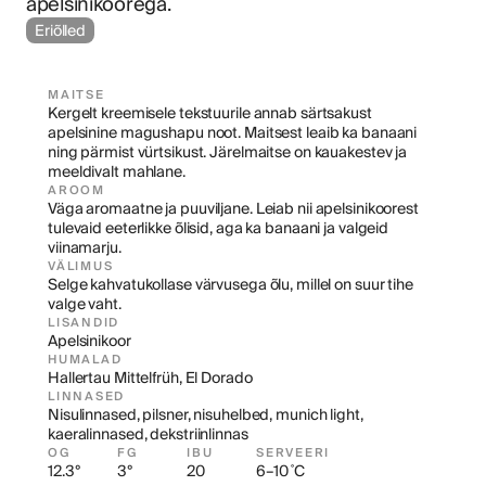
apelsinikoorega.
Eriõlled
MAITSE
Kergelt kreemisele tekstuurile annab särtsakust 
apelsinine magushapu noot. Maitsest leaib ka banaani 
ning pärmist vürtsikust. Järelmaitse on kauakestev ja 
meeldivalt mahlane.
AROOM
Väga aromaatne ja puuviljane. Leiab nii apelsinikoorest 
tulevaid eeterlikke õlisid, aga ka banaani ja valgeid 
viinamarju.
VÄLIMUS
Selge kahvatukollase värvusega õlu, millel on suur tihe 
valge vaht.
LISANDID
Apelsinikoor
HUMALAD
Hallertau Mittelfrüh, El Dorado
LINNASED
Nisulinnased, pilsner, nisuhelbed, munich light, 
kaeralinnased, dekstriinlinnas
OG
FG
IBU
SERVEERI
12.3°
3°
20
6–10 ˚C