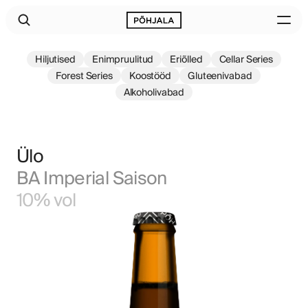
Hiljutised
Enimpruulitud
Eriõlled
Cellar Series
Forest Series
Koostööd
Gluteenivabad
Alkoholivabad
Ülo
BA Imperial Saison
10% vol