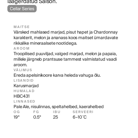
laagerdatud Saison.
Cellar Series
MAITSE
Värsked mahlased marjad, pisut hapet ja Chardonnay 
karakterit, melon ja ananass koos maitset ümardavate 
rikkalike mineraalsete nootidega.
AROOM
Troopilised puuviljad, valged marjad, melon ja papaia, 
millele järgneb prantsuse tammest valmistatud vaadi 
aroom.
VÄLIMUS
Ereda apelsinikoore karva heleda vahuga õlu.
LISANDID
Karusmarjad
HUMALAD
HBC431
LINNASED
Pale Ale, nisulinnas, speltahelbed, kaerahelbed
OG
FG
IBU
SERVEERI
19°
0.5°
25
6–10 ˚C